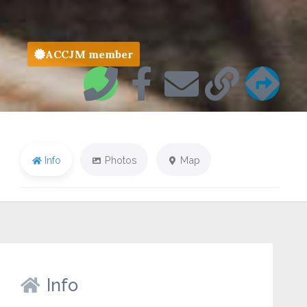
ACCJM member
Info
Photos
Map
Info