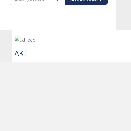
AKT
Rue Archimède 19 1000 Brussels
+32 479 96 49 06
kehagiasalex@hotmail.com
Website
Facebook