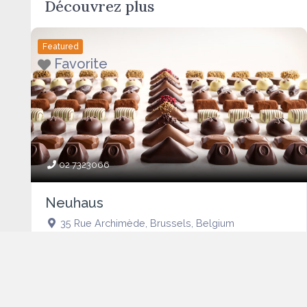
Découvrez plus
Featured
Favorite
02 7323066
Neuhaus
35 Rue Archimède
,
Brussels
,
Belgium
Phone:
02 7323066
Featured