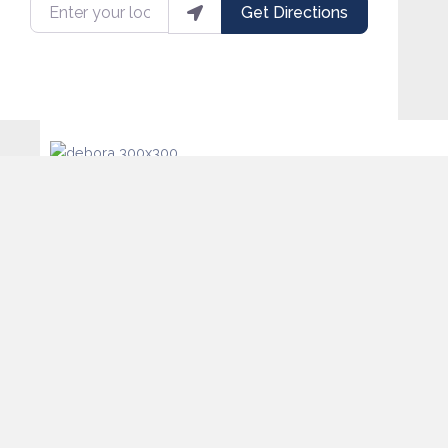
Enter your location
Get Directions
Déborah Velasquez
63 Rue Archimède
0485 30 52 15
Website