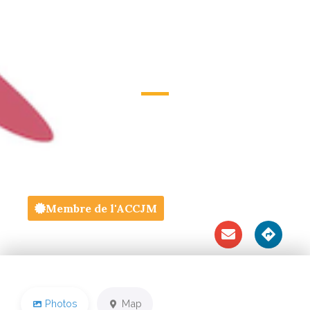
VANDERDONCKT
49 Rue Archimède
Membre de l'ACCJM
Photos
Map