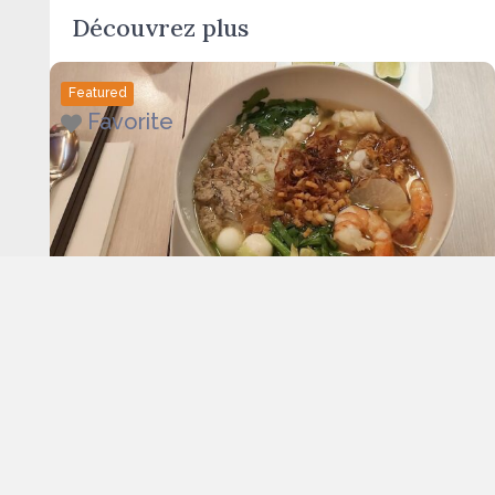
Découvrez plus
Featured
Favorite
La Baie d’Ha-long
180 Rue Stevin
,
Brussels
,
Belgium
Featured