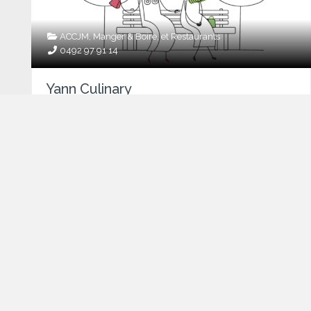
ACCJM
,
Manger & Boire
, et
Restaurants
0492 97 91 14
Yann Culinary
Rue Archimède 71
,
Bruxelles
,
Belgium
Category:
ACCJM
,
Manger & Boire
, et
Restaurants
Phone:
0492 97 91 14
Featured
Favorite