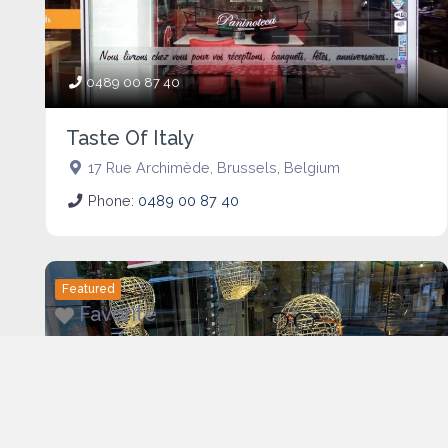
0489 00 87 40
Taste Of Italy
17 Rue Archimède
,
Brussels
,
Belgium
Phone:
0489 00 87 40
Featured
Favorite